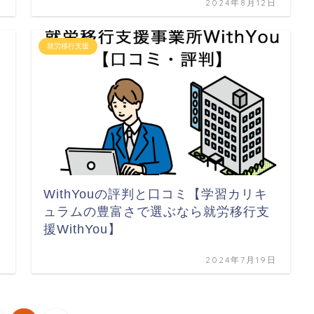
日
2024年8月12日
就労移行支援
WithYouの評判と口コミ【学習カリキ
ュラムの豊富さで選ぶなら就労移行支
援WithYou】
日
2024年7月19日